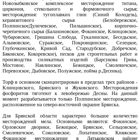
Новозыбковское комплексное месторождение титана,
циркония, стекольного и формовочного сырья;
месторождения: тугоплавких глин (Синий Колодезь),
керамзитового сырья (Белобережское,
ПолпинскоеДуличевское, Пильшинское), кирпично-
черепичного сырья (Балахоновское, Фокинское, Клинцовское,
Чубаровское, Гришина Слобода, Гукалинское, Беседьское,
Алымовское, Суражское, Покровщинское, Селецкое,
Глубочкинское, Кривой Сад, Стародубское, Добречское,
Бяковское, Кокоревское), песков для строительных работ и
производства силикатных изделий (Барсукова Грива,
Мостовое, Навлинское, Бежицкое, Смолевичское,
Перевозское, Дыбовское, Полужское, пойма р.Десенка).
Торф в основном сконцентрирован в пределах трех районов -
Клинцовского, Брянского и Жуковского. Месторождения
фосфоритов тяготеют к левобережью Десны. На данный
момент разрабатывается только Полпинское месторождение,
расположенное на северо-восточной окраине Брянска.
Для Брянской области характерно большое количество
месторождений мела. Основными являются: Фокинское,
Орловские дворики, Бежицкое, Брянское, Сельцовское,
Смолевичское, Соколовское, Лопатинское, Княжское.
Фокинское месторождение в Дятьковском районе