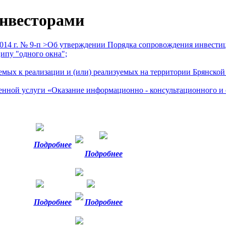
инвесторами
 2014 г. № 9-п >Об утверждении Порядка сопровождения инвест
ипу "одного окна";
мых к реализации и (или) реализуемых на территории Брянской
нной услуги «Оказание информационно - консультационного и 
Подробнее
Подробнее
Подробнее
Подробнее