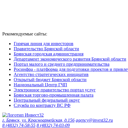
Рекомендуемые сайты:
Горячая линия для инвесторов
Правительство Брянской области
Брянская городская администрация
Департамент экономического развития Брянской области
Портал малого и среднего предпринимательства
Росинфра - платформа для подготовки проектов и привл
Агентство стратегических инициатив
Открытый бюджет Брянской области
Национальный Центр ГЧП
Электронное правительство портал услуг
Брянская торгово-промышленная палата
Центральный федеральный округ
Служба по контракту ВС РФ
г. Брянск, ул. Красноармейская, д.156
agency@invest32.ru
8 (4832) 74-58-55
8 (4832) 74-03-09