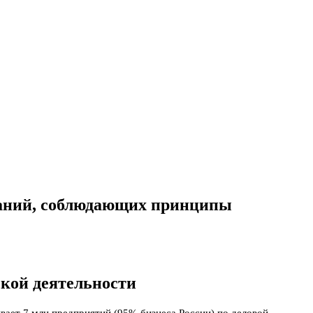
паний, соблюдающих принципы
ской деятельности
вает 7 млн предприятий (95% бизнеса России) по деловой