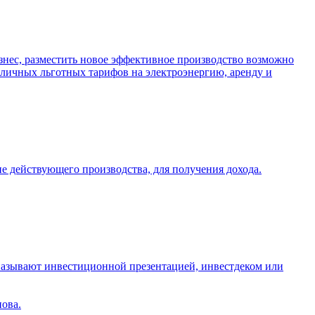
знес, разместить новое эффективное производство возможно
личных льготных тарифов на электроэнергию, аренду и
 действующего производства, для получения дохода.
ё называют инвестиционной презентацией, инвестдеком или
нова.