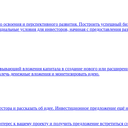
о освоения и перспективного развития. Построить успешный би
иальные условия для инвесторов, начиная с предоставления раз
ывающий вложения капитала в создание нового или расширение
лечь денежные вложения и монетизировать идею.
нвестора и рассказать об идее. Инвестиционное предложение ещ
нтерес к вашему проекту и получить предложение встретиться с