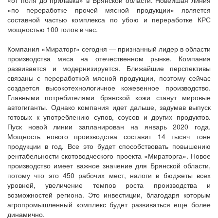
«от поля до прилавка» в Брянской области. Новейшая линия
«по переработке прочей мясной продукции» является
составной частью комплекса по убою и переработке КРС
мощностью 100 голов в час.
Компания «Мираторг» сегодня — признанный лидер в области
производства мяса на отечественном рынке. Компания
развивается и модернизируется. Ближайшие перспективы
связаны с переработкой мясной продукции, поэтому сейчас
создается высокотехнологичное кожевенное производство.
Главными потребителями брянской кожи станут мировые
автогиганты. Однако компания идет дальше, задумав выпуск
готовых к употреблению супов, соусов и других продуктов.
Пуск новой линии запланирован на январь 2020 года.
Мощность нового производства составит 14 тысяч тонн
продукции в год. Все это будет способствовать повышению
рентабельности скотоводческого проекта «Мираторга». Новое
производство имеет важное значение для Брянской области,
потому что это 450 рабочих мест, налоги в бюджеты всех
уровней, увеличение темпов роста производства и
возможностей региона. Это инвестиции, благодаря которым
агропромышленный комплекс будет развиваться еще более
динамично.