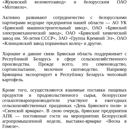
«Жуковский веломотозавод» и белорусским ОАО
«Мотовело».
Активно развивают сотрудничество с белорусскими
партнерами ведущие предприятия нашей области — АО УК
«Брянский машиностроительный завод», ОАО «Брянский
электромеханический завод», ОАО «Брянский химический
завод им. 50-летия СССР», ЗАО «Группа Кремний Эл», ОАО
«Клинцовский завод поршневых колец» и другие.
Хорошие и давние связи Брянская область поддерживает с
Республикой Беларусь в сфере сельскохозяйственного
производства. Прежде всего, это семеноводство,
сортоиспытание, молочное скотоводство. Например
Брянщина экспортирует в Республику Беларусь чипсовый
картофель.
Кроме того, осуществляются взаимные поставки пищевых
продуктов и продовольственного сырья, белорусские
сельхозтоваропроизводители участвуют в ежегодных
сельскохозяйственных праздниках «День Брянского поля» и
«Свенской ярмарке». В свою очередь, брянские предприятия
АПК — постоянные гости на мероприятиях Белорусской
агропромышленной недели, выставке-ярмарке «Весна в
Гомеле».