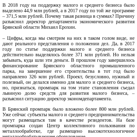
В 2018 году на поддержку малого и среднего бизнеса было
выделено 44,9 млн рублей, а в 2017 году по той же программе
– 371,5 млн рублей. Почему такая разница в суммах? Причину
разъяснил директор департамента экономического развития
Брянской области Михаил Ерохин.
– Цифры, когда мы смотрим на них в таком голом виде, не
дают реального представления о положении дел. Да, в 2017
году по статье поддержки малого и среднего бизнеса
действительно выделялось более 371 млн рублей. Но нельзя
забывать, куда шли эти деньги. В прошлом году завершилось
финансирование Брянского областного промышленного
парка, на завершение его строительства в тот год было
направлено 326 млн рублей. Проект, безусловно, нужный и
полезный, он делался именно для малого и среднего бизнеса,
но, признаться, промпарк на том этапе становления съедал
львиную долю средств для развития малого бизнеса, –
разъяснил ситуацию директор экономдепартамента.
В Брянский промпарк было вложено более 800 млн рублей.
Уже сейчас субъекты малого и среднего предпринимательства
могут размещаться там в качестве резидентов. На базе
промпарка создан Центр коллективного пользования по
металлообработке, где размещено высокотехнологичное
металлообрабатывающее оборудование.