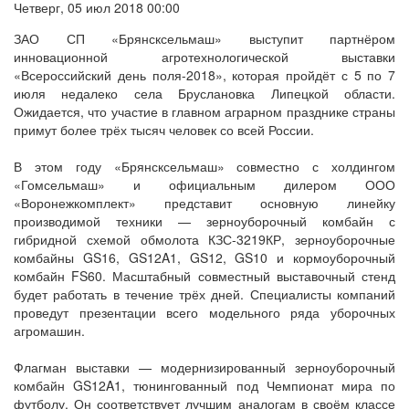
Четверг, 05 июл 2018 00:00
ЗАО СП «Брянсксельмаш» выступит партнёром
инновационной агротехнологической выставки
«Всероссийский день поля-2018», которая пройдёт с 5 по 7
июля недалеко села Бруслановка Липецкой области.
Ожидается, что участие в главном аграрном празднике страны
примут более трёх тысяч человек со всей России.
В этом году «Брянсксельмаш» совместно с холдингом
«Гомсельмаш» и официальным дилером ООО
«Воронежкомплект» представит основную линейку
производимой техники — зерноуборочный комбайн с
гибридной схемой обмолота КЗС-3219КР, зерноуборочные
комбайны GS16, GS12A1, GS12, GS10 и кормоуборочный
комбайн FS60. Масштабный совместный выставочный стенд
будет работать в течение трёх дней. Специалисты компаний
проведут презентации всего модельного ряда уборочных
агромашин.
Флагман выставки — модернизированный зерноуборочный
комбайн GS12A1, тюнингованный под Чемпионат мира по
футболу. Он соответствует лучшим аналогам в своём классе