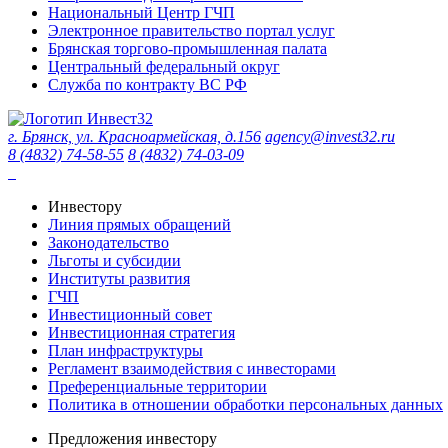
Национальный Центр ГЧП
Электронное правительство портал услуг
Брянская торгово-промышленная палата
Центральный федеральный округ
Служба по контракту ВС РФ
г. Брянск, ул. Красноармейская, д.156
agency@invest32.ru
8 (4832) 74-58-55
8 (4832) 74-03-09
Инвестору
Линия прямых обращений
Законодательство
Льготы и субсидии
Институты развития
ГЧП
Инвестиционный совет
Инвестиционная стратегия
План инфраструктуры
Регламент взаимодействия с инвесторами
Преференциальные территории
Политика в отношении обработки персональных данных
Предложения инвестору