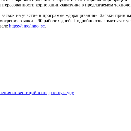
нтересованности корпорации-заказчика в предлагаемом техноло
 заявок на участие в программе «доращивания». Заявки принима
ссмотрения заявки – 90 рабочих дней. Подробно ознакомиться с
анале
https://t.me/inno_sc
.
ечения инвестиций в инфраструктуру