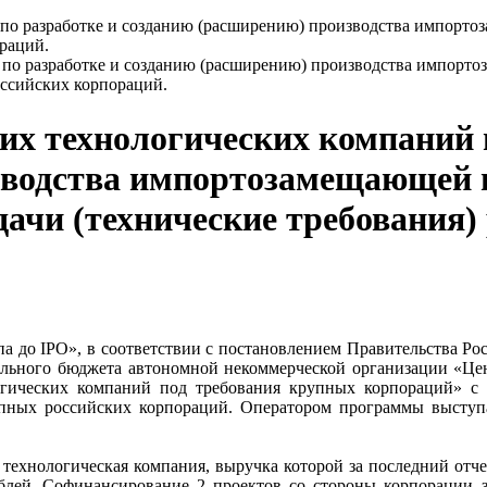
 по разработке и созданию (расширению) производства импорт
ораций.
их технологических компаний 
зводства импортозамещающей 
ачи (технические требования)
па до IPO», в соответствии с постановлением Правительства Ро
ального бюджета автономной некоммерческой организации «Ц
гических компаний под требования крупных корпораций» c 2
рупных российских корпораций. Оператором программы выст
ехнологическая компания, выручка которой за последний отчет
блей. Софинансирование 2 проектов со стороны корпорации–за