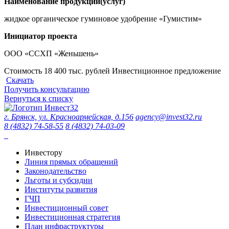
Наименование продукции(услуг)
жидкое органическое гуминовое удобрение «Гумистим»
Инициатор проекта
ООО «ССХП «Женьшень»
Стоимость 18 400 тыс. рублей
Инвестиционное предложение
Скачать
Получить консультацию
Вернуться к списку
г. Брянск, ул. Красноармейская, д.156
agency@invest32.ru
8 (4832) 74-58-55
8 (4832) 74-03-09
Инвестору
Линия прямых обращений
Законодательство
Льготы и субсидии
Институты развития
ГЧП
Инвестиционный совет
Инвестиционная стратегия
План инфраструктуры