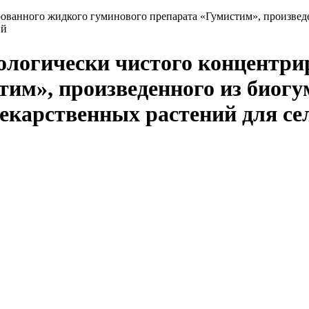
ованного жидкого гуминового препарата «Гумистим», произведе
ий
ологически чистого концентри
им», произведенного из биогум
екарственных растений для се