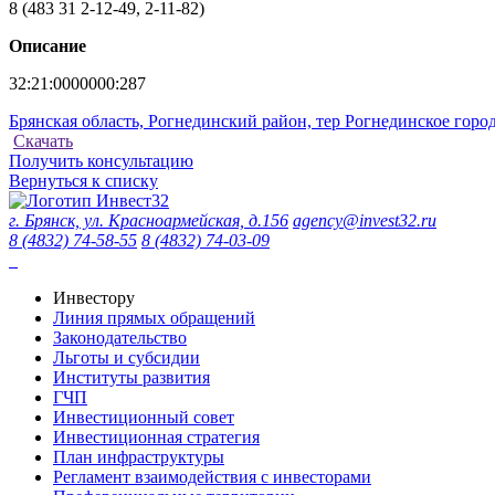
8 (483 31 2-12-49, 2-11-82)
Описание
32:21:0000000:287
Брянская область, Рогнединский район, тер Рогнединское горо
Скачать
Получить консультацию
Вернуться к списку
г. Брянск, ул. Красноармейская, д.156
agency@invest32.ru
8 (4832) 74-58-55
8 (4832) 74-03-09
Инвестору
Линия прямых обращений
Законодательство
Льготы и субсидии
Институты развития
ГЧП
Инвестиционный совет
Инвестиционная стратегия
План инфраструктуры
Регламент взаимодействия с инвесторами