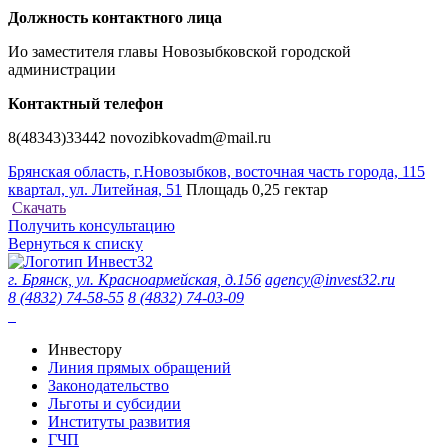
Должность контактного лица
Ио заместителя главы Новозыбковской городской
администрации
Контактный телефон
8(48343)33442 novozibkovadm@mail.ru
Брянская область, г.Новозыбков, восточная часть города, 115
квартал, ул. Литейная, 51
Площадь 0,25 гектар
Скачать
Получить консультацию
Вернуться к списку
г. Брянск, ул. Красноармейская, д.156
agency@invest32.ru
8 (4832) 74-58-55
8 (4832) 74-03-09
Инвестору
Линия прямых обращений
Законодательство
Льготы и субсидии
Институты развития
ГЧП